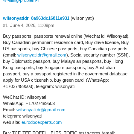
💡-tilling-problem-ii
wilsonyatidr_8a963dc16811e931
(wilson yati)
#1
June 4, 2026, 11:08pm
Buy passports, passports renewal online (Wechat id: Wilsonyati),
Buy Canadian permanent residence card, Buy drive license, Buy
US passports, buy Chinese passports, buy Canadian passports
(email:
wilsonyati.dr@gmail.com
), Social security number (SSN),
buy Diplomatic passport, buy Malaysian passports, buy Hong
Kong passports, buy Singapore passports, buy Australian
passport, buy a passport registered in the government database,
apply for USA citizenship, buy green card, (WhatsApp:
+17027489503), telegram: wilsonyati
WeChat ID: wilsonyati
WhatsApp: +17027489503
Email:
wilsonyati.dr@gmail.com
telegram: wilsonyati
web site:
eurodocexperts.com
Buy TCF, TEF, TOEFL, IELTS, TOEIC test scores (email: